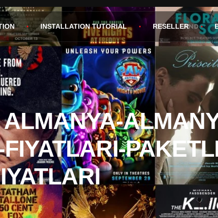
TION
INSTALLATION TUTORIAL
RESELLER
V ALMANYA-ALMANY
-FIYATLARI-PAKETL
IYATLARI