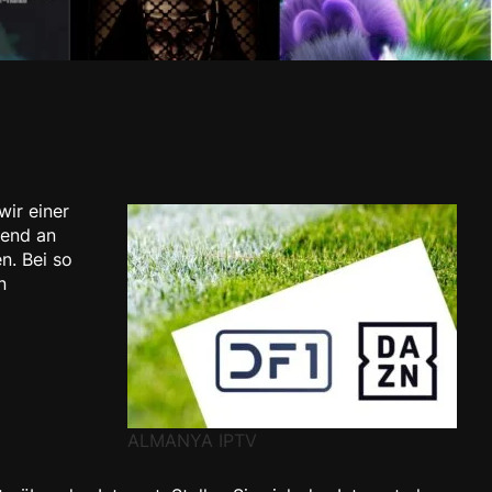
wir einer
mend an
n. Bei so
n
ALMANYA IPTV