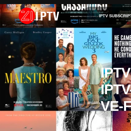
IPTV SUBSCRIP
IPT
IPTV
VE-F