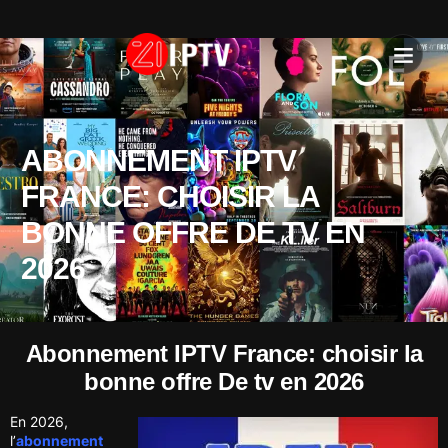
IPTV SU
INSTALLATION T
ABONNEMENT IPTV
FRANCE: CHOISIR LA
BONNE OFFRE DE TV EN
2026
Abonnement IPTV France: choisir la
bonne offre De tv en 2026
En 2026,
l’
abonnement